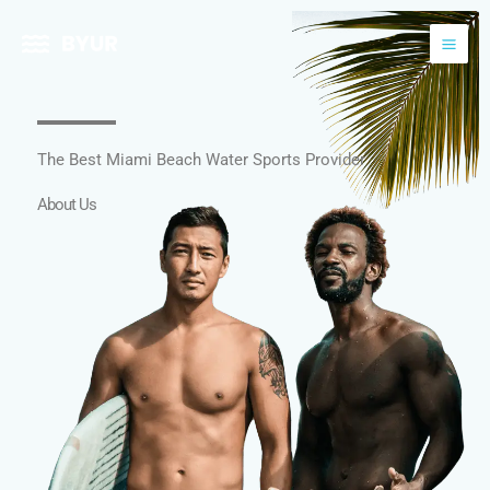
Skip
to
content
The Best Miami Beach Water Sports Provider
About Us