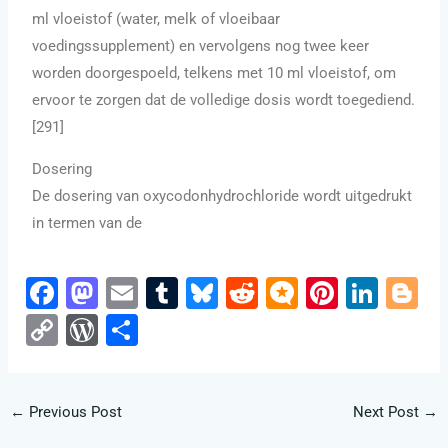
ml vloeistof (water, melk of vloeibaar
voedingssupplement) en vervolgens nog twee keer
worden doorgespoeld, telkens met 10 ml vloeistof, om
ervoor te zorgen dat de volledige dosis wordt toegediend.
[291]
Dosering
De dosering van oxycodonhydrochloride wordt uitgedrukt
in termen van de
F
M
E
T
Bl
R
M
Pi
Li
Bl
a
a
m
u
u
e
ic
nt
n
o
C
W
S
c
st
ai
m
e
d
ro
er
k
g
o
or
h
e
o
l
bl
s
di
.b
e
e
g
p
d
ar
b
d
r
ky
t
lo
st
dI
er
←
Previous Post
Next Post
→
y
Pr
e