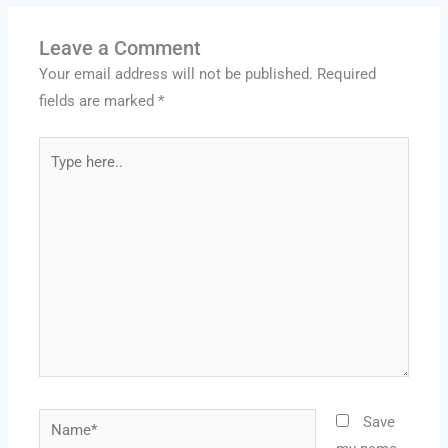
o
o
g
n
Li
e
o
n
n
s
Leave a Comment
k
k
s
Your email address will not be published.
Required
fields are marked
*
Type
here..
Name*
Save