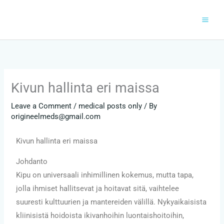
Skip
to
content
Kivun hallinta eri maissa
Leave a Comment
/
medical posts only
/ By
origineelmeds@gmail.com
Kivun hallinta eri maissa
Johdanto
Kipu on universaali inhimillinen kokemus, mutta tapa,
jolla ihmiset hallitsevat ja hoitavat sitä, vaihtelee
suuresti kulttuurien ja mantereiden välillä. Nykyaikaisista
kliinisistä hoidoista ikivanhoihin luontaishoitoihin,