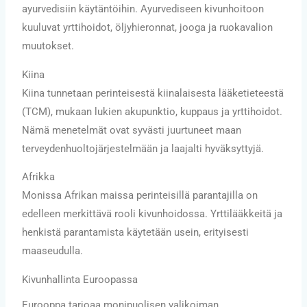
ayurvedisiin käytäntöihin. Ayurvediseen kivunhoitoon
kuuluvat yrttihoidot, öljyhieronnat, jooga ja ruokavalion
muutokset.
Kiina
Kiina tunnetaan perinteisestä kiinalaisesta lääketieteestä
(TCM), mukaan lukien akupunktio, kuppaus ja yrttihoidot.
Nämä menetelmät ovat syvästi juurtuneet maan
terveydenhuoltojärjestelmään ja laajalti hyväksyttyjä.
Afrikka
Monissa Afrikan maissa perinteisillä parantajilla on
edelleen merkittävä rooli kivunhoidossa. Yrttilääkkeitä ja
henkistä parantamista käytetään usein, erityisesti
maaseudulla.
Kivunhallinta Euroopassa
Eurooppa tarjoaa monipuolisen valikoiman