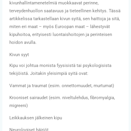
kivunhallintamenetelmiä muokkaavat perinne,
terveydenhuollon saatavuus ja tieteellinen kehitys. Tässä
artikkelissa tarkastellaan kivun syitä, sen haittoja ja sitä,
miten eri maat – myös Euroopan maat – lähestyvät
kipuhoitoa, erityisesti luontaishoitojen ja perinteisen
hoidon avulla.
Kivun syyt
Kipu voi johtua monista fyysisistä tai psykologisista
tekijöistä. Joitakin yleisimpiä syitä ovat:
Vammat ja traumat (esim. onnettomuudet, murtumat)
Krooniset sairaudet (esim. niveltulehdus, fibromyalgia,
migreeni)
Leikkauksen jälkeinen kipu
Neurologiset häiriöt