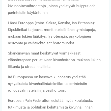
kivunhoitovaihtoehtoja, joissa yhdistyvät huipputiede
perinteisiin käytäntöihin:
Länsi-Eurooppa (esim. Saksa, Ranska, Iso-Britannia):
Kipuklinikat tarjoavat monitieteisiä lähestymistapoja,
mukaan lukien lääkitys, fysioterapia, psykologinen
neuvonta ja vaihtoehtoiset hoitomuodot.
Skandinavian maat keskittyvät voimakkaasti
elämäntapaan perustuvaan kivunhoitoon, mukaan lukien
liikunta ja stressinhallinta.
Itä-Euroopassa on kasvava kiinnostus yhdistää
nykyaikaisia kivunhallintatekniikoita perinteisiin
rohdosvalmisteisiin ja vesihoitoon.
European Pain Federation edistää myös koulutusta,
tutkimusta ja politiikan kehittämistä kivunhallinnan