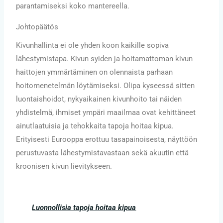
parantamiseksi koko mantereella.
Johtopäätös
Kivunhallinta ei ole yhden koon kaikille sopiva
lähestymistapa. Kivun syiden ja hoitamattoman kivun
haittojen ymmärtäminen on olennaista parhaan
hoitomenetelmän löytämiseksi. Olipa kyseessä sitten
luontaishoidot, nykyaikainen kivunhoito tai näiden
yhdistelmä, ihmiset ympäri maailmaa ovat kehittäneet
ainutlaatuisia ja tehokkaita tapoja hoitaa kipua.
Erityisesti Eurooppa erottuu tasapainoisesta, näyttöön
perustuvasta lähestymistavastaan sekä akuutin että
kroonisen kivun lievitykseen.
Luonnollisia tapoja hoitaa kipua