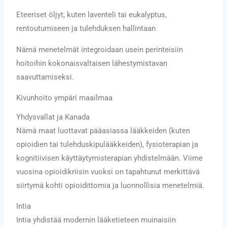
Eteeriset öljyt, kuten laventeli tai eukalyptus,
rentoutumiseen ja tulehduksen hallintaan
Nämä menetelmät integroidaan usein perinteisiin
hoitoihin kokonaisvaltaisen lähestymistavan
saavuttamiseksi.
Kivunhoito ympäri maailmaa
Yhdysvallat ja Kanada
Nämä maat luottavat pääasiassa lääkkeiden (kuten
opioidien tai tulehduskipulääkkeiden), fysioterapian ja
kognitiivisen käyttäytymisterapian yhdistelmään. Viime
vuosina opioidikriisin vuoksi on tapahtunut merkittävä
siirtymä kohti opioidittomia ja luonnollisia menetelmiä.
Intia
Intia yhdistää modernin lääketieteen muinaisiin