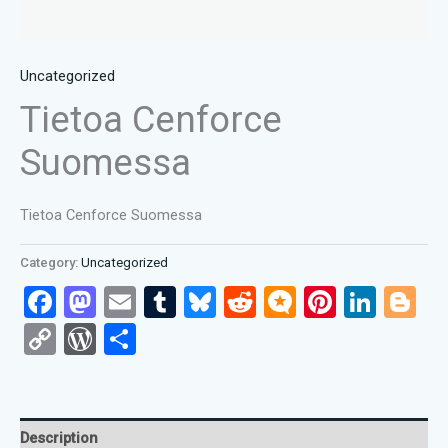
Uncategorized
Tietoa Cenforce
Suomessa
Tietoa Cenforce Suomessa
Category:
Uncategorized
Facebook
Mastodon
Email
Tumblr
Bluesky
Reddit
Micro.blog
Pinteres
Link
Bl
Copy
WordPress
Share
Link
Description