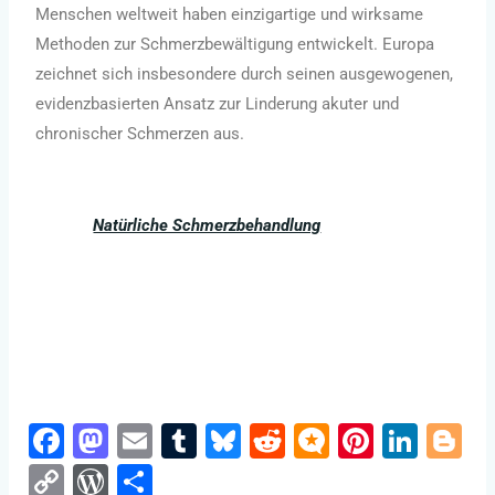
Menschen weltweit haben einzigartige und wirksame
Methoden zur Schmerzbewältigung entwickelt. Europa
zeichnet sich insbesondere durch seinen ausgewogenen,
evidenzbasierten Ansatz zur Linderung akuter und
chronischer Schmerzen aus.
Natürliche Schmerzbehandlung
F
M
E
T
Bl
R
M
Pi
Li
Bl
a
a
m
u
u
e
ic
nt
n
o
C
W
S