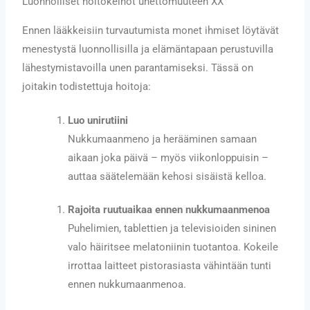
Luonnolliset hoitokeinot unettomuuteen XX
Ennen lääkkeisiin turvautumista monet ihmiset löytävät
menestystä luonnollisilla ja elämäntapaan perustuvilla
lähestymistavoilla unen parantamiseksi. Tässä on
joitakin todistettuja hoitoja:
Luo unirutiini
Nukkumaanmeno ja herääminen samaan
aikaan joka päivä – myös viikonloppuisin –
auttaa säätelemään kehosi sisäistä kelloa.
Rajoita ruutuaikaa ennen nukkumaanmenoa
Puhelimien, tablettien ja televisioiden sininen
valo häiritsee melatoniinin tuotantoa. Kokeile
irrottaa laitteet pistorasiasta vähintään tunti
ennen nukkumaanmenoa.