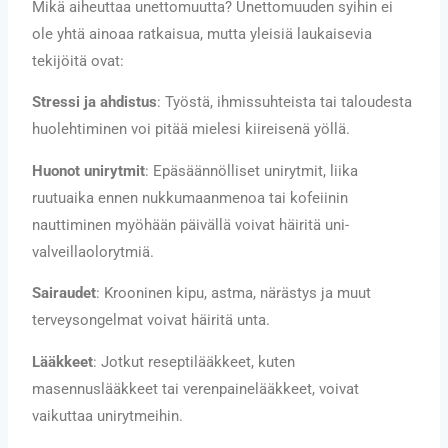
Mikä aiheuttaa unettomuutta? Unettomuuden syihin ei
ole yhtä ainoaa ratkaisua, mutta yleisiä laukaisevia
tekijöitä ovat:
Stressi ja ahdistus
: Työstä, ihmissuhteista tai taloudesta
huolehtiminen voi pitää mielesi kiireisenä yöllä.
Huonot unirytmit
: Epäsäännölliset unirytmit, liika
ruutuaika ennen nukkumaanmenoa tai kofeiinin
nauttiminen myöhään päivällä voivat häiritä uni-
valveillaolorytmiä.
Sairaudet
: Krooninen kipu, astma, närästys ja muut
terveysongelmat voivat häiritä unta.
Lääkkeet
: Jotkut reseptilääkkeet, kuten
masennuslääkkeet tai verenpainelääkkeet, voivat
vaikuttaa unirytmeihin.