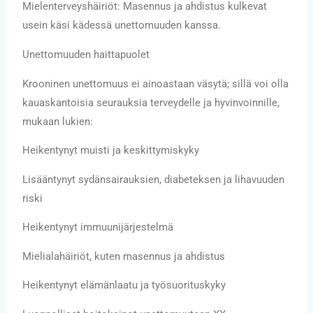
Mielenterveyshäiriöt: Masennus ja ahdistus kulkevat
usein käsi kädessä unettomuuden kanssa.
Unettomuuden haittapuolet
Krooninen unettomuus ei ainoastaan väsytä; sillä voi olla
kauaskantoisia seurauksia terveydelle ja hyvinvoinnille,
mukaan lukien:
Heikentynyt muisti ja keskittymiskyky
Lisääntynyt sydänsairauksien, diabeteksen ja lihavuuden
riski
Heikentynyt immuunijärjestelmä
Mielialahäiriöt, kuten masennus ja ahdistus
Heikentynyt elämänlaatu ja työsuorituskyky