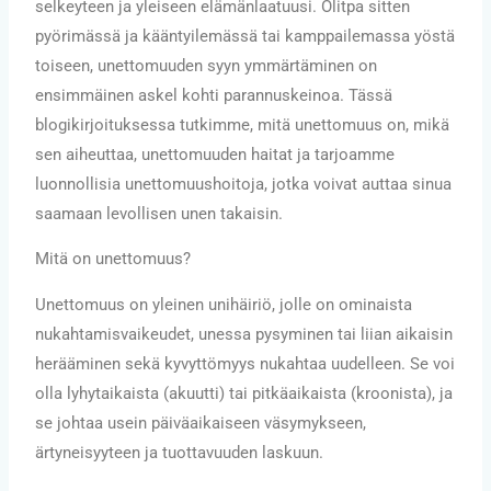
selkeyteen ja yleiseen elämänlaatuusi. Olitpa sitten
pyörimässä ja kääntyilemässä tai kamppailemassa yöstä
toiseen, unettomuuden syyn ymmärtäminen on
ensimmäinen askel kohti parannuskeinoa. Tässä
blogikirjoituksessa tutkimme, mitä unettomuus on, mikä
sen aiheuttaa, unettomuuden haitat ja tarjoamme
luonnollisia unettomuushoitoja, jotka voivat auttaa sinua
saamaan levollisen unen takaisin.
Mitä on unettomuus?
Unettomuus on yleinen unihäiriö, jolle on ominaista
nukahtamisvaikeudet, unessa pysyminen tai liian aikaisin
herääminen sekä kyvyttömyys nukahtaa uudelleen. Se voi
olla lyhytaikaista (akuutti) tai pitkäaikaista (kroonista), ja
se johtaa usein päiväaikaiseen väsymykseen,
ärtyneisyyteen ja tuottavuuden laskuun.