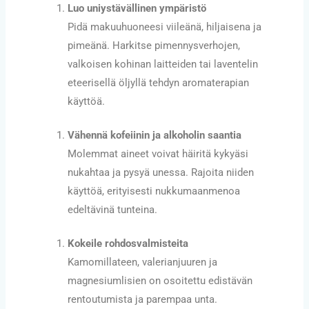
Luo uniystävällinen ympäristö
Pidä makuuhuoneesi viileänä, hiljaisena ja
pimeänä. Harkitse pimennysverhojen,
valkoisen kohinan laitteiden tai laventelin
eteerisellä öljyllä tehdyn aromaterapian
käyttöä.
Vähennä kofeiinin ja alkoholin saantia
Molemmat aineet voivat häiritä kykyäsi
nukahtaa ja pysyä unessa. Rajoita niiden
käyttöä, erityisesti nukkumaanmenoa
edeltävinä tunteina.
Kokeile rohdosvalmisteita
Kamomillateen, valerianjuuren ja
magnesiumlisien on osoitettu edistävän
rentoutumista ja parempaa unta.