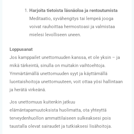
Harjoita tietoista läsnäoloa ja rentoutumista
Meditaatio, syvähengitys tai lempeä jooga
voivat rauhoittaa hermostoasi ja valmistaa
mielesi levolliseen uneen.
Loppusanat
Jos kamppailet unettomuuden kanssa, et ole yksin – ja
mikä tärkeintä, sinulla on muitakin vaihtoehtoja.
Ymmärtämällä unettomuuden syyt ja käyttämällä
luontaishoitoja unettomuuteen, voit ottaa yösi hallintaan
ja herätä virkeänä.
Jos unettomuus kuitenkin jatkuu
elämäntapamuutoksista huolimatta, ota yhteyttä
terveydenhuollon ammattilaiseen sulkeaksesi pois
taustalla olevat sairaudet ja tutkiaksesi lisähoitoja.