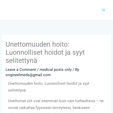
Skip
to
content
Unettomuuden hoito:
Luonnolliset hoidot ja syyt
selitettynä
Leave a Comment
/
medical posts only
/ By
origineelmeds@gmail.com
Unettomuuden hoito: Luonnolliset hoidot ja syyt
selitettynä
Unettomat yöt ovat enemmän kuin vain turhauttavia – ne
voivat vaikuttaa fyysiseen terveyteesi, henkiseen